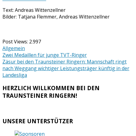
Text: Andreas Wittenzellner
Bilder: Tatjana Flemmer, Andreas Wittenzellner
Post Views:
2.997
Allgemein
Beitragsnavigation
Zwei Medaillen für junge TVT-Ringer
Zäsur bei den Traunsteiner Ringern: Mannschaft ringt
nach Weggang wichtiger Leistungsträger künftig in der
Landesliga
HERZLICH WILLKOMMEN BEI DEN
TRAUNSTEINER RINGERN!
UNSERE UNTERSTÜTZER