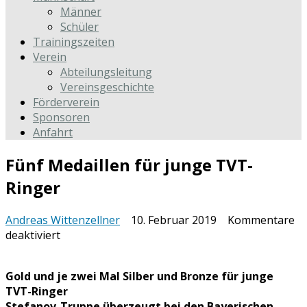
Männer
Schüler
Trainingszeiten
Verein
Abteilungsleitung
Vereinsgeschichte
Förderverein
Sponsoren
Anfahrt
Fünf Medaillen für junge TVT-
Ringer
Andreas Wittenzellner
10. Februar 2019
Kommentare
für
deaktiviert
Fünf
Medaillen
Gold und je zwei Mal Silber und Bronze für junge
für
TVT-Ringer
junge
Stefanov-Truppe überzeugt bei den Bayerischen