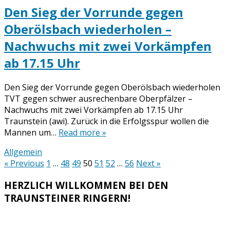
Den Sieg der Vorrunde gegen
Oberölsbach wiederholen –
Nachwuchs mit zwei Vorkämpfen
ab 17.15 Uhr
Den Sieg der Vorrunde gegen Oberölsbach wiederholen
TVT gegen schwer ausrechenbare Oberpfälzer –
Nachwuchs mit zwei Vorkämpfen ab 17.15 Uhr
Traunstein (awi). Zurück in die Erfolgsspur wollen die
Mannen um…
Read more »
Allgemein
Seitennummerierung
« Previous
1
…
48
49
50
51
52
…
56
Next »
der
HERZLICH WILLKOMMEN BEI DEN
Beiträge
TRAUNSTEINER RINGERN!