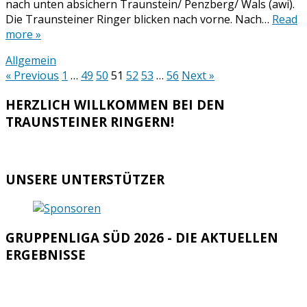
nach unten absichern Traunstein/ Penzberg/ Wals (awi).
Die Traunsteiner Ringer blicken nach vorne. Nach…
Read
more »
Allgemein
Seitennummerierung
« Previous
1
…
49
50
51
52
53
…
56
Next »
der
HERZLICH WILLKOMMEN BEI DEN
Beiträge
TRAUNSTEINER RINGERN!
UNSERE UNTERSTÜTZER
GRUPPENLIGA SÜD 2026 - DIE AKTUELLEN
ERGEBNISSE