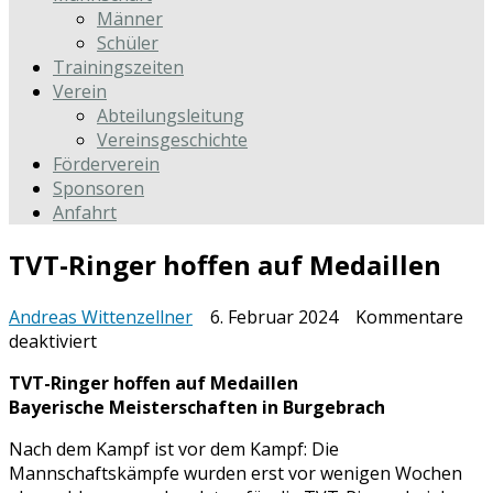
Männer
Schüler
Trainingszeiten
Verein
Abteilungsleitung
Vereinsgeschichte
Förderverein
Sponsoren
Anfahrt
TVT-Ringer hoffen auf Medaillen
Andreas Wittenzellner
6. Februar 2024
Kommentare
für
deaktiviert
TVT-
TVT-Ringer hoffen auf Medaillen
Ringer
Bayerische Meisterschaften in Burgebrach
hoffen
auf
Nach dem Kampf ist vor dem Kampf: Die
Medaillen
Mannschaftskämpfe wurden erst vor wenigen Wochen