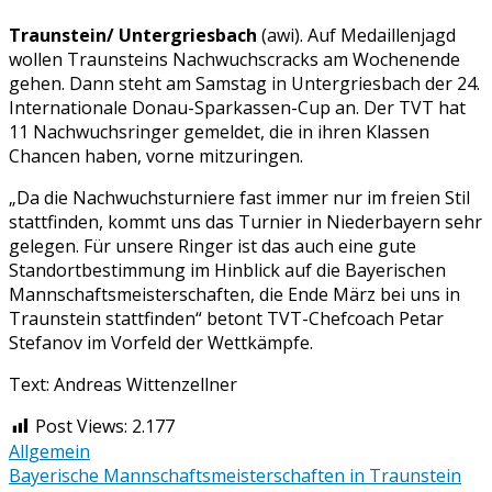
Medaillenjagd
Traunstein/ Untergriesbach
(awi). Auf Medaillenjagd
–
wollen Traunsteins Nachwuchscracks am Wochenende
Nachwuchsturnier
gehen. Dann steht am Samstag in Untergriesbach der 24.
in
Internationale Donau-Sparkassen-Cup an. Der TVT hat
Untergriesbach
11 Nachwuchsringer gemeldet, die in ihren Klassen
Chancen haben, vorne mitzuringen.
„Da die Nachwuchsturniere fast immer nur im freien Stil
stattfinden, kommt uns das Turnier in Niederbayern sehr
gelegen. Für unsere Ringer ist das auch eine gute
Standortbestimmung im Hinblick auf die Bayerischen
Mannschaftsmeisterschaften, die Ende März bei uns in
Traunstein stattfinden“ betont TVT-Chefcoach Petar
Stefanov im Vorfeld der Wettkämpfe.
Text: Andreas Wittenzellner
Post Views:
2.177
Allgemein
Beitragsnavigation
Bayerische Mannschaftsmeisterschaften in Traunstein