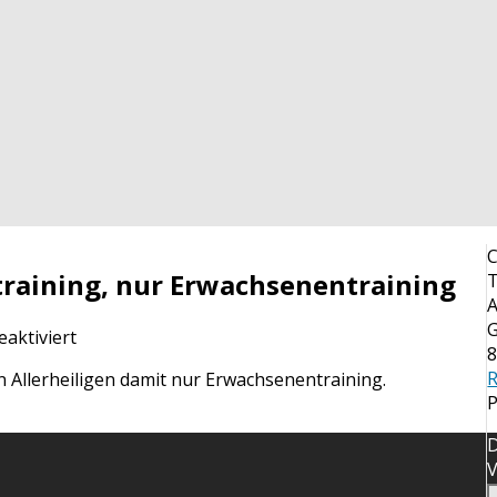
C
raining, nur Erwachsenentraining
T
A
G
für
aktiviert
8
Diesen
n Allerheiligen damit nur Erwachsenentraining.
Donnerstag
kein
Nachwuchstraining,
D
nur
V
Erwachsenentraining