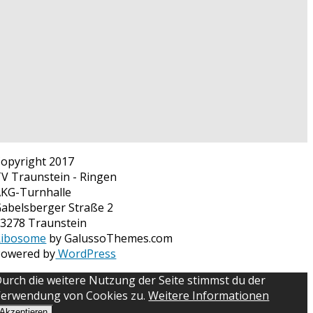
opyright 2017
V Traunstein - Ringen
KG-Turnhalle
abelsberger Straße 2
3278 Traunstein
Ribosome
by GalussoThemes.com
Powered by
WordPress
urch die weitere Nutzung der Seite stimmst du der
erwendung von Cookies zu.
Weitere Informationen
Akzeptieren