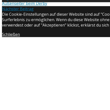
Beitragsnavigation
Außenseiter beim Derby
Nächster Beitrag
Die Cookie-Einstellungen auf dieser Website sind auf "Cook
Surferlebnis zu ermöglichen. Wenn du diese Website ohne
verwendest oder auf "Akzeptieren" klickst, erklärst du sic
Schließen